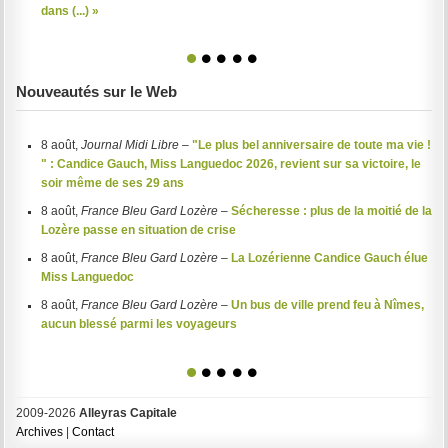
dans (...) »
1
2
3
4
5
Nouveautés sur le Web
8 août,
Journal Midi Libre
–
"Le plus bel anniversaire de toute ma vie !
" : Candice Gauch, Miss Languedoc 2026, revient sur sa victoire, le
soir même de ses 29 ans
8 août,
France Bleu Gard Lozère
–
Sécheresse : plus de la moitié de la
Lozère passe en situation de crise
8 août,
France Bleu Gard Lozère
–
La Lozérienne Candice Gauch élue
Miss Languedoc
8 août,
France Bleu Gard Lozère
–
Un bus de ville prend feu à Nîmes,
aucun blessé parmi les voyageurs
1
2
3
4
5
2009-2026
Alleyras Capitale
Archives
|
Contact