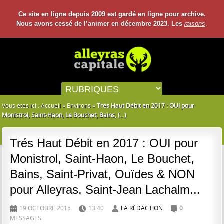
Ce site en ligne depuis 2009 est gardé en ligne pour archive.
Nous avons cessé de l’animer en décembre 2023. Les
raisons
.
Vous êtes ici :
Accueil
»
Environs
»
Trés Haut Débit en 2017 : OUI pour
Monistrol, Saint-Haon, Le Bouchet, Bains, (...)
Trés Haut Débit en 2017 : OUI pour
Monistrol, Saint-Haon, Le Bouchet,
Bains, Saint-Privat, Ouïdes & NON
pour Alleyras, Saint-Jean Lachalm...
19 OCTOBRE 2015
13:40
LA RÉDACTION
0
D
H
A
C
MESSAGES