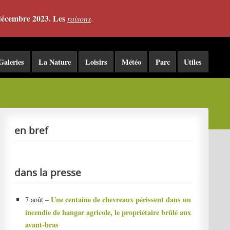
 décembre 2023. Les
raisons
.
Galeries
La Nature
Loisirs
Météo
Parc
Utiles
en bref
dans la presse
Une centaine de chevreaux périssent dans un
7 août –
incendie de hangar agricole, le propriétaire brûlé aux
avant-bras