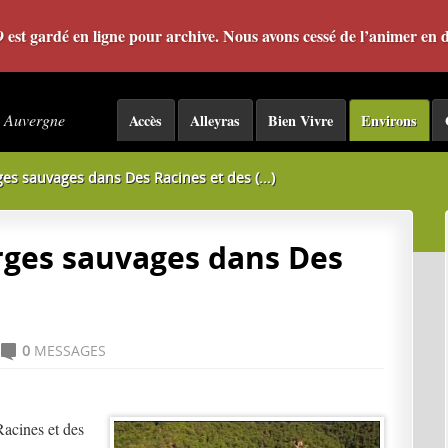
09 est gardé en ligne pour archive. Nous avons cessé de l’animer en
- Auvergne
Accès
Alleyras
Bien Vivre
Environs
orges sauvages dans Des Racines et des (...)
gorges sauvages dans Des
0
MESSAGES
C
acines et des