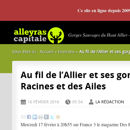
Ce site en ligne depuis 20
Gorges Sauvages du Haut Allier 
Vous êtes ici :
Accueil
»
Environs
»
Au fil de l’Allier et ses g
Au fil de l’Allier et ses 
Racines et des Ailes
16 FÉVRIER 2016
05:54
LA RÉDACTION
D
H
A
Mercredi 17 février à 20h55 sur France 3 le magazine Des R