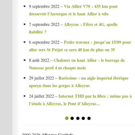
Via Allier V70 : 435 km pour
9 septembre 2022 –
découvrir l’Auvergne et le haut Allier à vélo
Alleyras : Fibre et 4G, quelle
7 septembre 2022 –
fiabilité ?
Petits travaux : jusqu’au 15/09 pour
6 septembre 2022 –
aller vers St Préjet ce sera 40 km de plus ou 35
Chaleurs en haut Allier : le barrage de
8 août 2022 –
Naussac perd 4 m chaque mois
Rarissime : un aigle impérial ibérique
29 juillet 2022 –
aperçu dans les gorges à Alleyras
Internet THD par la fibre : même pas à
24 juillet 2022 –
l’étude à Alleyras, le Pont d’Alleyras...
1
2
3
4
5
Alleyras Capitale
2009-2026