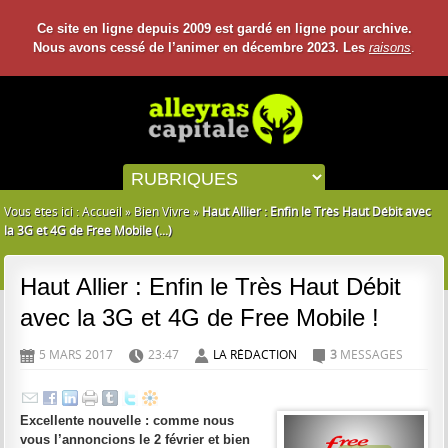
Ce site en ligne depuis 2009 est gardé en ligne pour archive.
Nous avons cessé de l’animer en décembre 2023. Les
raisons
.
Vous êtes ici :
Accueil
»
Bien Vivre
»
Haut Allier : Enfin le Très Haut Débit avec
la 3G et 4G de Free Mobile (...)
Haut Allier : Enfin le Très Haut Débit
avec la 3G et 4G de Free Mobile !
5 MARS 2017
23:47
LA RÉDACTION
3
MESSAGES
D
H
A
C
Excellente nouvelle : comme nous
vous l’annoncions le 2 février et bien