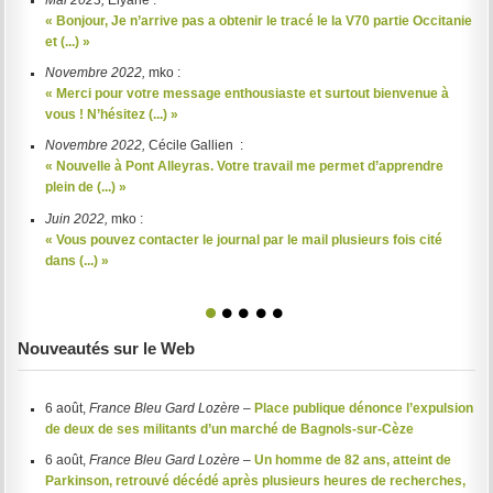
Mai 2023,
Elyane :
« Bonjour, Je n’arrive pas a obtenir le tracé le la V70 partie Occitanie
et (...) »
Novembre 2022,
mko :
« Merci pour votre message enthousiaste et surtout bienvenue à
vous ! N’hésitez (...) »
Novembre 2022,
Cécile Gallien :
« Nouvelle à Pont Alleyras. Votre travail me permet d’apprendre
plein de (...) »
Juin 2022,
mko :
« Vous pouvez contacter le journal par le mail plusieurs fois cité
dans (...) »
1
2
3
4
5
Nouveautés sur le Web
6 août,
France Bleu Gard Lozère
–
Place publique dénonce l’expulsion
de deux de ses militants d’un marché de Bagnols-sur-Cèze
6 août,
France Bleu Gard Lozère
–
Un homme de 82 ans, atteint de
Parkinson, retrouvé décédé après plusieurs heures de recherches,