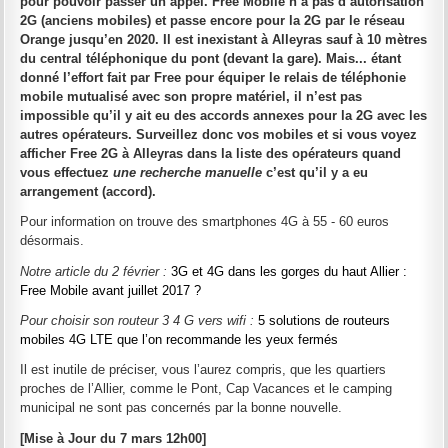
pour pouvoir passer un appel. Free Mobile n’a pas d’autorisation
2G (anciens mobiles) et passe encore pour la 2G par le réseau
Orange jusqu’en 2020. Il est inexistant à Alleyras sauf à 10 mètres
du central téléphonique du pont (devant la gare). Mais... étant
donné l’effort fait par Free pour équiper le relais de téléphonie
mobile mutualisé avec son propre matériel, il n’est pas
impossible qu’il y ait eu des accords annexes pour la 2G avec les
autres opérateurs. Surveillez donc vos mobiles et si vous voyez
afficher Free 2G à Alleyras dans la liste des opérateurs quand
vous effectuez
une recherche manuelle
c’est qu’il y a eu
arrangement (accord).
Pour information on trouve des smartphones 4G à 55 - 60 euros
désormais.
Notre article du 2 février :
3G et 4G dans les gorges du haut Allier :
Free Mobile avant juillet 2017 ?
Pour choisir son routeur 3 4 G vers wifi :
5 solutions de routeurs
mobiles 4G LTE que l’on recommande les yeux fermés
Il est inutile de préciser, vous l’aurez compris, que les quartiers
proches de l’Allier, comme le Pont, Cap Vacances et le camping
municipal ne sont pas concernés par la bonne nouvelle.
[Mise à Jour du 7 mars 12h00]