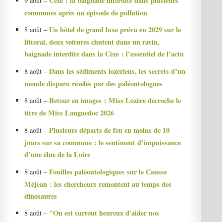
Cèze : la baignade interdite dans plusieurs
9 août –
communes après un épisode de pollution
Un hôtel de grand luxe prévu en 2029 sur le
8 août –
littoral, deux voitures chutent dans un ravin,
baignade interdite dans la Cèze : l’essentiel de l’actu
Dans les sédiments lozériens, les secrets d’un
8 août –
monde disparu révélés par des paléontologues
Retour en images : Miss Lozère décroche le
8 août –
titre de Miss Languedoc 2026
Plusieurs départs de feu en moins de 10
8 août –
jours sur sa commune : le sentiment d’impuissance
d’une élue de la Loire
Fouilles paléontologiques sur le Causse
8 août –
Méjean : les chercheurs remontent au temps des
dinosaures
"On est surtout heureux d'aider nos
8 août –