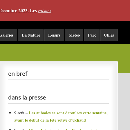
 décembre 2023. Les
raisons
.
Galeries
La Nature
Loisirs
Météo
Parc
Utiles
en bref
dans la presse
Les aubades se sont déroulées cette semaine,
9 août –
avant le début de la fête votive d’Uchaud