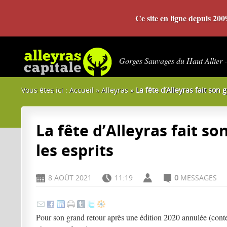
Ce site en ligne depuis 20
Gorges Sauvages du Haut Allier 
Vous êtes ici :
Accueil
»
Alleyras
»
La fête d’Alleyras fait son
La fête d’Alleyras fait s
les esprits
8 AOÛT 2021
11:19
0
MESSAGES
D
H
A
C
Pour son grand retour après une édition 2020 annulée (conte