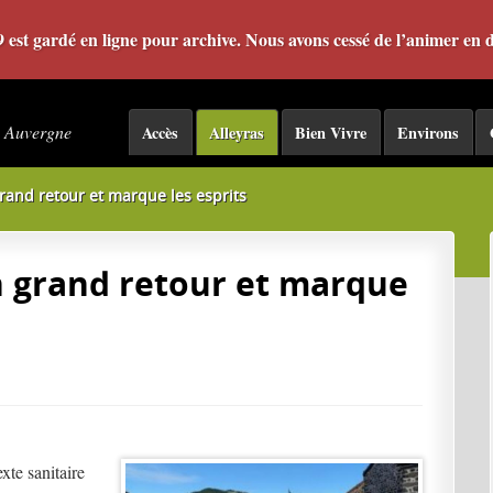
09 est gardé en ligne pour archive. Nous avons cessé de l’animer en
- Auvergne
Accès
Alleyras
Bien Vivre
Environs
 grand retour et marque les esprits
on grand retour et marque
xte sanitaire