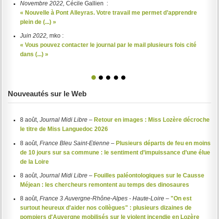
Novembre 2022,
Cécile Gallien :
« Nouvelle à Pont Alleyras. Votre travail me permet d’apprendre
plein de (...) »
Juin 2022,
mko :
« Vous pouvez contacter le journal par le mail plusieurs fois cité
dans (...) »
1
2
3
4
5
Nouveautés sur le Web
8 août,
Journal Midi Libre
–
Retour en images : Miss Lozère décroche
le titre de Miss Languedoc 2026
8 août,
France Bleu Saint-Etienne
–
Plusieurs départs de feu en moins
de 10 jours sur sa commune : le sentiment d’impuissance d’une élue
de la Loire
8 août,
Journal Midi Libre
–
Fouilles paléontologiques sur le Causse
Méjean : les chercheurs remontent au temps des dinosaures
8 août,
France 3 Auvergne-Rhône-Alpes - Haute-Loire
–
"On est
surtout heureux d'aider nos collègues" : plusieurs dizaines de
pompiers d'Auvergne mobilisés sur le violent incendie en Lozère