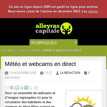
Ce site en ligne depuis 2009 est gardé en ligne pour archive.
Nous avons cessé de l’animer en décembre 2023. Les
raisons
.
Vous êtes ici :
Accueil
»
Météo
»
Météo et webcams en direct
Météo et webcams en direct
16 NOVEMBRE 2009
13:27
LA RÉDACTION
0
D
H
A
C
MESSAGES
Voici un ensemble de webcams et
d’images regroupées ici pour la
circulation des habitants et des
visiteurs du Haut-Allier surtout en