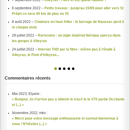
6 septembre 2022 –
Petits travaux : jusqu’au 15/09 pour aller vers St
Préjet ce sera 40 km de plus ou 35
8 août 2022 –
Chaleurs en haut Allier : le barrage de Naussac perd 4
m chaque mois
29 juillet 2022 –
Rarissime : un aigle impérial ibérique aperçu dans
les gorges à Alleyras
24 juillet 2022 –
Internet THD par la fibre : même pas à l’étude à
Alleyras, le Pont d’Alleyras...
1
2
3
4
5
Commentaires récents
Mai 2023,
Elyane :
« Bonjour, Je n’arrive pas a obtenir le tracé le la V70 partie Occitanie
et (...) »
Novembre 2022,
mko :
« Merci pour votre message enthousiaste et surtout bienvenue à
vous ! N’hésitez (...) »