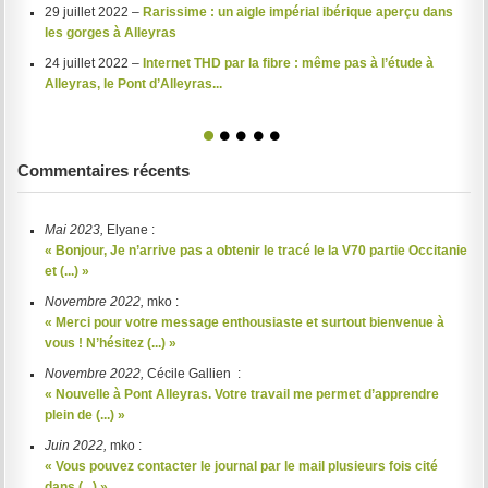
29 juillet 2022 –
Rarissime : un aigle impérial ibérique aperçu dans
les gorges à Alleyras
24 juillet 2022 –
Internet THD par la fibre : même pas à l’étude à
Alleyras, le Pont d’Alleyras...
1
2
3
4
5
Commentaires récents
Mai 2023,
Elyane :
« Bonjour, Je n’arrive pas a obtenir le tracé le la V70 partie Occitanie
et (...) »
Novembre 2022,
mko :
« Merci pour votre message enthousiaste et surtout bienvenue à
vous ! N’hésitez (...) »
Novembre 2022,
Cécile Gallien :
« Nouvelle à Pont Alleyras. Votre travail me permet d’apprendre
plein de (...) »
Juin 2022,
mko :
« Vous pouvez contacter le journal par le mail plusieurs fois cité
dans (...) »