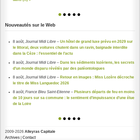
1
2
3
4
5
Nouveautés sur le Web
8 août,
Journal Midi Libre
–
Un hôtel de grand luxe prévu en 2029 sur
le littoral, deux voitures chutent dans un ravin, baignade interdite
dans la Cèze : l’essentiel de l’actu
8 août,
Journal Midi Libre
–
Dans les sédiments lozériens, les secrets
d’un monde disparu révélés par des paléontologues
8 août,
Journal Midi Libre
–
Retour en images : Miss Lozère décroche
le titre de Miss Languedoc 2026
8 août,
France Bleu Saint-Etienne
–
Plusieurs départs de feu en moins
de 10 jours sur sa commune : le sentiment d’impuissance d’une élue
de la Loire
1
2
3
4
5
2009-2026
Alleyras Capitale
Archives
|
Contact