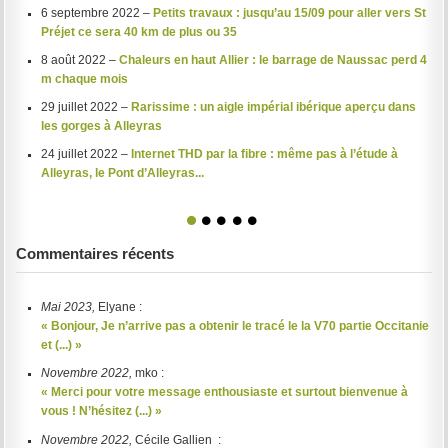
6 septembre 2022 –
Petits travaux : jusqu’au 15/09 pour aller vers St
Préjet ce sera 40 km de plus ou 35
8 août 2022 –
Chaleurs en haut Allier : le barrage de Naussac perd 4
m chaque mois
29 juillet 2022 –
Rarissime : un aigle impérial ibérique aperçu dans
les gorges à Alleyras
24 juillet 2022 –
Internet THD par la fibre : même pas à l’étude à
Alleyras, le Pont d’Alleyras...
1
2
3
4
5
Commentaires récents
Mai 2023,
Elyane :
« Bonjour, Je n’arrive pas a obtenir le tracé le la V70 partie Occitanie
et (...) »
Novembre 2022,
mko :
« Merci pour votre message enthousiaste et surtout bienvenue à
vous ! N’hésitez (...) »
Novembre 2022,
Cécile Gallien :