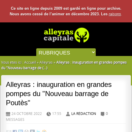
Ce site en ligne depuis 2009 est gardé en ligne pour archive.
Nous avons cessé de l’animer en décembre 2023. Les
raisons
.
Vous êtes ici :
Accueil
»
Alleyras
»
Alleyras : inauguration en grandes pompes
du "Nouveau barrage de (...)
Alleyras : inauguration en grandes
pompes du "Nouveau barrage de
Poutès"
24 OCTOBRE 2022
17:55
LA RÉDACTION
0
D
H
A
C
MESSAGES