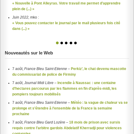
« Nouvelle à Pont Alleyras. Votre travail me permet d’apprendre
plein de (...) »
Juin 2022,
mko :
« Vous pouvez contacter le journal par le mail plusieurs fois cité
dans (...) »
1
2
3
4
5
Nouveautés sur le Web
7 août,
France Bleu Saint-Etienne
–
Perkiz’, le chat devenu mascotte
du commissariat de police de Firminy
7 août,
Journal Midi Libre
–
Incendie à Naussac : une centaine
d’hectares parcourus par les flammes en fin d’après-midi, les
pompiers toujours mobilisés
7 août,
France Bleu Saint-Etienne
–
Météo : la vague de chaleur va se
prolonge et s’étendre à l’ensemble de la France la semaine
prochaine
7 août,
France Bleu Gard Lozère
–
18 mois de prison avec sursis
requis contre l’arbitre gardois Abdelatif Kherradji pour violences
conjugales