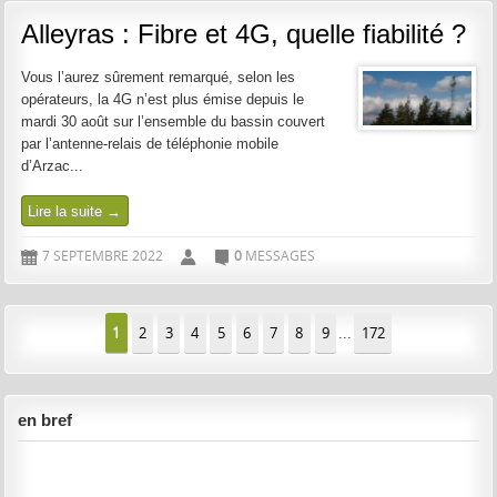
Alleyras : Fibre et 4G, quelle fiabilité ?
Vous l’aurez sûrement remarqué, selon les
opérateurs, la 4G n’est plus émise depuis le
mardi 30 août sur l’ensemble du bassin couvert
par l’antenne-relais de téléphonie mobile
d’Arzac...
Lire la suite →
7 SEPTEMBRE 2022
0
MESSAGES
D
A
C
1
2
3
4
5
6
7
8
9
172
...
en bref