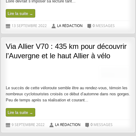
Loire devrait s’imposer sa lecture tant...
Lire la suite →
13 SEPTEMBRE 2022
LA RÉDACTION
0
MESSAGES
D
A
C
Via Allier V70 : 435 km pour découvrir
l’Auvergne et le haut Allier à vélo
Le succès de cette véloroute semble être au rendez-vous, témoin les
nombreux cyclotouristes croisés ce début d’automne dans nos gorges.
Peu de temps après sa réalisation et courant...
Lire la suite →
9 SEPTEMBRE 2022
LA RÉDACTION
0
MESSAGES
D
A
C