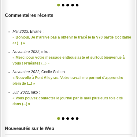
1
2
3
4
5
Commentaires récents
Mai 2023,
Elyane :
« Bonjour, Je n’arrive pas a obtenir le tracé le la V70 partie Occitanie
et (...) »
Novembre 2022,
mko :
« Merci pour votre message enthousiaste et surtout bienvenue à
vous ! N’hésitez (...) »
Novembre 2022,
Cécile Gallien :
« Nouvelle à Pont Alleyras. Votre travail me permet d’apprendre
plein de (...) »
Juin 2022,
mko :
« Vous pouvez contacter le journal par le mail plusieurs fois cité
dans (...) »
1
2
3
4
5
Nouveautés sur le Web