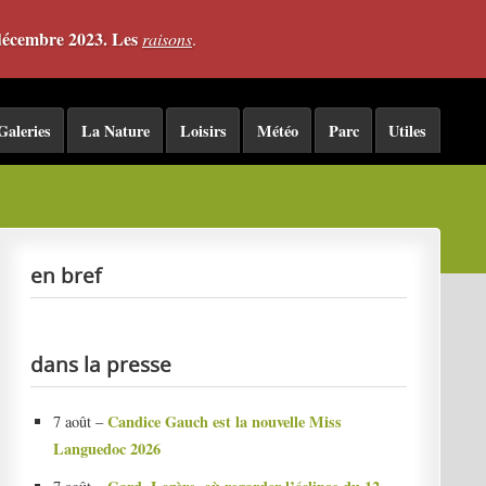
 décembre 2023. Les
raisons
.
Galeries
La Nature
Loisirs
Météo
Parc
Utiles
en bref
dans la presse
Candice Gauch est la nouvelle Miss
7 août –
Languedoc 2026