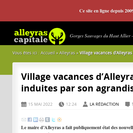
Ce site en ligne depuis 20
Gorges Sauvages du Haut Allier 
Vous êtes ici :
Accueil
»
Alleyras
»
Village vacances d’Alleyras 
Village vacances d’Alleyra
induites par son agrand
15 MAI 2022
12:24
LA RÉDACTION
D
H
A
C
Le maire d’Alleyras a fait publiquement état des nouvelle