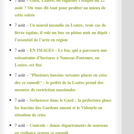
Gard, Lozère, où regarder l’éclipse du 12
7 août –
août ? On vous dit tout pour profiter au mieux de
cette soirée
Un nouvel incendie en Lozère, trois cas de
7 août –
fièvre équine, il vole un bus en pleine nuit au dépôt :
l’essentiel de l’actu en région
EN IMAGES - Le feu, qui a parcouru une
7 août –
soixantaine d’hectares à Naussac-Fontanes, en
Lozère, est fixé
"Plusieurs bassins versants placés en crise
7 août –
dès ce samedi" : le préfet de la Lozère prend des
mesures de restriction maximales
Sécheresse dans le Gard : la préfecture place
7 août –
les bassins des Gardons amont et le Vidourle en
situation de crise
Canicule : douze départements de nouveau
7 août –
en vigilance orange ce samedi