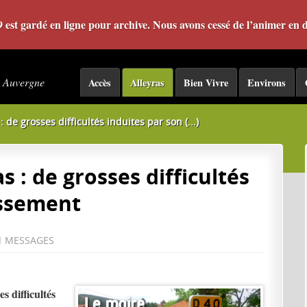
09 est gardé en ligne pour archive. Nous avons cessé de l’animer en
- Auvergne
Accès
Alleyras
Bien Vivre
Environs
: de grosses difficultés induites par son (...)
s : de grosses difficultés
issement
1
MESSAGES
s difficultés